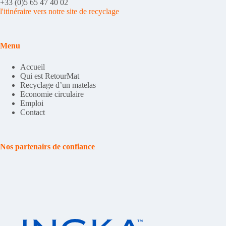
+33 (0)5 65 47 40 02
l'itinéraire vers notre site de recyclage
Menu
Accueil
Qui est RetourMat
Recyclage d’un matelas
Economie circulaire
Emploi
Contact
Nos partenairs de confiance
Slide 3 of 5