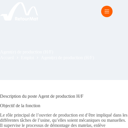
Passer
au
contenu
Agent(e) de production (H/F)
Accueil
Emploi
Agent(e) de production (H/F)
Description du poste Agent de production H/F
Objectif de la fonction
Le rôle principal de l’ouvrier de production est d’être impliqué dans les
différentes tâches de l’usine, qu’elles soient mécaniques ou manuelles.
Il supervise le processus de démontage des matelas, enlève