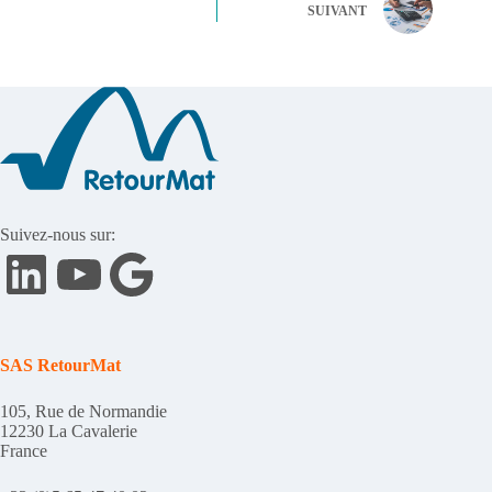
SUIVANT
Suivez-nous sur:
LinkedIn
YouTube
Google
SAS RetourMat
105, Rue de Normandie
12230 La Cavalerie
France